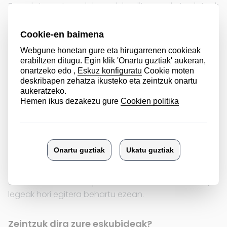
Zure datu pertsonalak gordeko ditugu ariketa datuok
ezabatzeko eskatzen diguzun arte.
Zein legitimazio dago zure datuak
tratatzeko?
Datu horiek tratatzeko legezko oinarria zure
baimenean dago oinarrituta, eta edozein unetan
ken diezagukezu baimen hori.
Nori jakinaraziko zaizkio zure datuak?
VIA, Promoción del Aeropuerto de Vitoria SA
sozietateak ez ditu zuk emandako datuak saltzen,
alokatzen edo beste pertsona batzuen esku uzten,
legeak hori egitera behartu ezean.
Zeintzuk dira zure eskubideak?