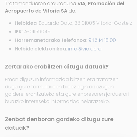
Tratamenduaren arduraduna
VIA, Promoción del
Aeropuerto de Vitoria SA
da.
Helbidea
: Eduardo Dato, 38 01005 Vitoria-Gasteiz
IFK
: A-01159045
Harremanetarako telefonoa
:
945 14 18 00
Helbide elektronikoa
:
info@via.aero
Zertarako erabiltzen ditugu datuak?
Eman diguzun informazioa biltzen eta tratatzen
dugu gure formularioen bidez egin dizkizugun
galderei erantzuteko eta gure enpresaren jarduerari
buruzko intereseko informazioa helarazteko.
Zenbat denboran gordeko ditugu zure
datuak?