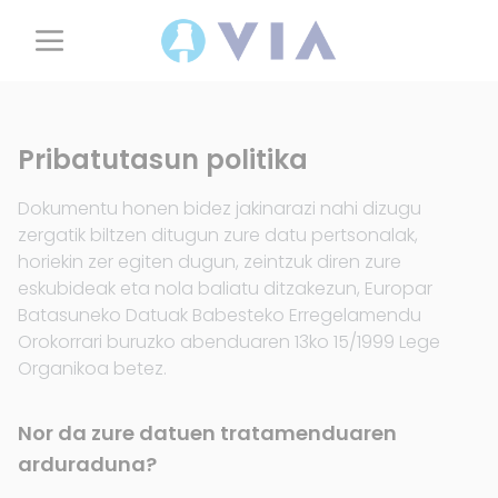
Pribatutasun politika
Dokumentu honen bidez jakinarazi nahi dizugu
zergatik biltzen ditugun zure datu pertsonalak,
horiekin zer egiten dugun, zeintzuk diren zure
eskubideak eta nola baliatu ditzakezun, Europar
Batasuneko Datuak Babesteko Erregelamendu
Orokorrari buruzko abenduaren 13ko 15/1999 Lege
Organikoa betez.
Nor da zure datuen tratamenduaren
arduraduna?