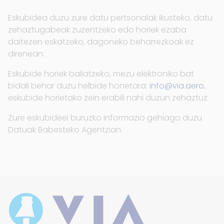
Eskubidea duzu zure datu pertsonalak ikusteko, datu
zehaztugabeak zuzentzeko edo horiek ezaba
daitezen eskatzeko, dagoneko beharrezkoak ez
direnean.
Eskubide horiek baliatzeko, mezu elektroniko bat
bidali behar duzu helbide honetara:
info@via.aero
,
eskubide horietako zein erabili nahi duzun zehaztuz.
Zure eskubideei buruzko informazio gehiago duzu
Datuak Babesteko Agentzian.