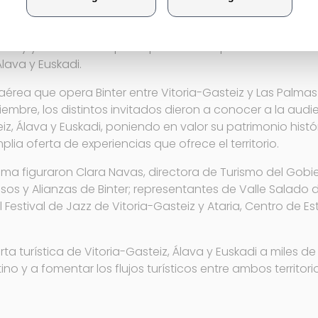
16 de junio una edición especial de su programa matinal 
en City y contó con la participación de representantes de
Álava y Euskadi.
érea que opera Binter entre Vitoria-Gasteiz y Las Palmas
iembre, los distintos invitados dieron a conocer a la audi
iz, Álava y Euskadi, poniendo en valor su patrimonio históri
lia oferta de experiencias que ofrece el territorio.
rama figuraron Clara Navas, directora de Turismo del Gobi
os y Alianzas de Binter; representantes de Valle Salado d
Festival de Jazz de Vitoria-Gasteiz y Ataria, Centro de E
ferta turística de Vitoria-Gasteiz, Álava y Euskadi a miles
tino y a fomentar los flujos turísticos entre ambos territ