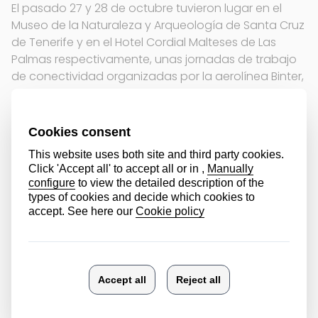
El pasado 27 y 28 de octubre tuvieron lugar en el
Museo de la Naturaleza y Arqueología de Santa Cruz
de Tenerife y en el Hotel Cordial Malteses de Las
Palmas respectivamente, unas jornadas de trabajo
de conectividad organizadas por la aerolínea Binter,
con motivo de las rutas semanales que la
compañía opera entre el Aeropuerto de Vitoria, y los
aeropuertos de Tenerife Norte y Gran Canaria.
Ambos eventos contaros con la presencia de un
centenar de agentes canarios interesados en
Vitoria-Gasteiz, Álava y Euskadi como destino y por
la conexión entre las Islas Canarias y el Aeropuerto
de Vitoria que Binter Canarias opera 2 veces por
semana.
La presentación del destino en ambos eventos fue
de la mano de Basquetour, con la participación
audiovisual de ATRAE- Agencias turísticas receptivas